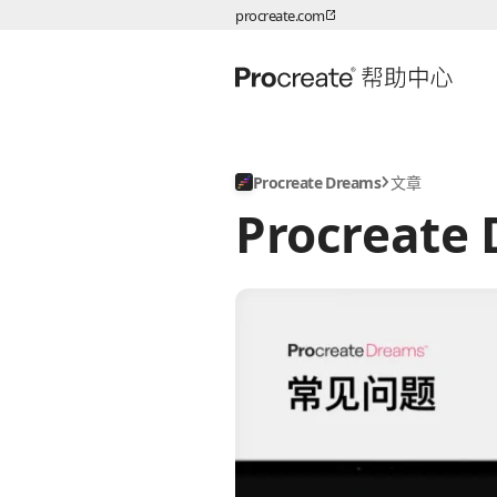
procreate.com
跳转至内容
Procreate Dreams
文章
Procreat