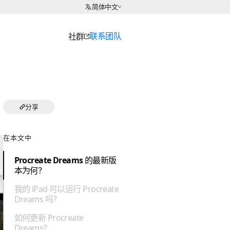
选择语言
简体中文
联系团队
社群
分享
在本文中
Procreate Dreams 的最新版
本为何？
我的 iPad 可以运行 Procreate
Dreams 吗？
如何更新 Procreate
Dreams？