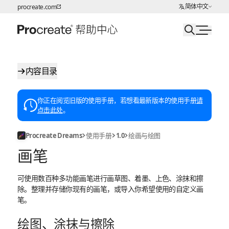
选择语言
简体中文
procreate.com
跳转至内容
内容目录
你正在阅览旧版的使用手册，若想看最新版本的使用手册
请
点击此处
。
Procreate Dreams
使用手册
1.0
绘画与绘图
画笔
可使用数百种多功能画笔进行画草图、着墨、上色、涂抹和擦
除。整理并存储你现有的画笔，或导入你希望使用的自定义画
笔。
绘图、涂抹与擦除