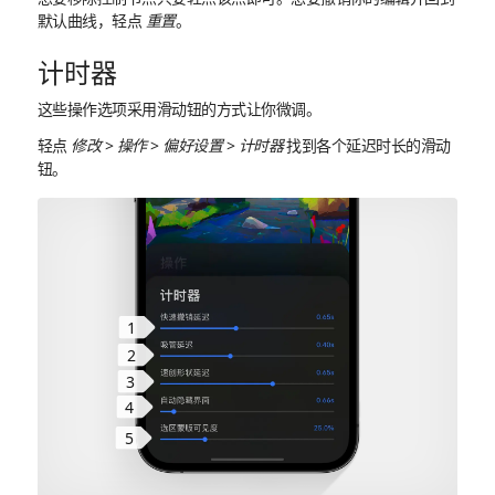
默认曲线，轻点
重置
。
计时器
这些操作选项采用滑动钮的方式让你微调。
轻点
修改
>
操作
>
偏好设置
>
计时器
找到各个延迟时长的滑动
钮。
1
2
3
4
5