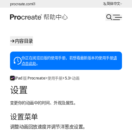
选择语言
简体中文
procreate.com
跳转至内容
内容目录
你正在阅览旧版的使用手册，若想看最新版本的使用手册
请
点击此处
。
iPad 版 Procreate
使用手册
5.3
动画
设置
变更你的动画中的时间、外观及属性。
设置菜单
调整动画回放速度并调节洋葱皮设置。