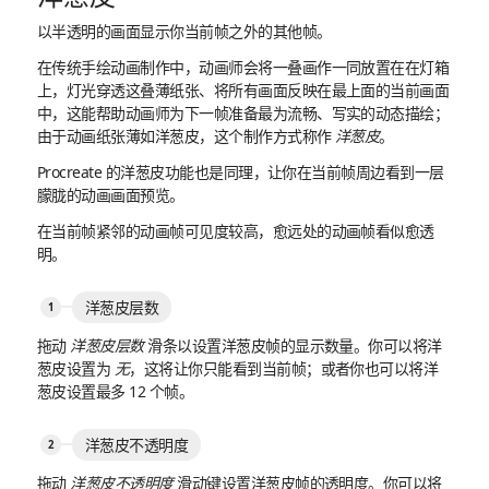
以半透明的画面显示你当前帧之外的其他帧。
在传统手绘动画制作中，动画师会将一叠画作一同放置在在灯箱
上，灯光穿透这叠薄纸张、将所有画面反映在最上面的当前画面
中，这能帮助动画师为下一帧准备最为流畅、写实的动态描绘；
由于动画纸张薄如洋葱皮，这个制作方式称作
洋葱皮
。
Procreate 的洋葱皮功能也是同理，让你在当前帧周边看到一层
朦胧的动画画面预览。
在当前帧紧邻的动画帧可见度较高，愈远处的动画帧看似愈透
明。
洋葱皮层数
拖动
洋葱皮层数
滑条以设置洋葱皮帧的显示数量。你可以将洋
葱皮设置为
无
，这将让你只能看到当前帧；或者你也可以将洋
葱皮设置最多 12 个帧。
洋葱皮不透明度
拖动
洋葱皮不透明度
滑动键设置洋葱皮帧的透明度。你可以将