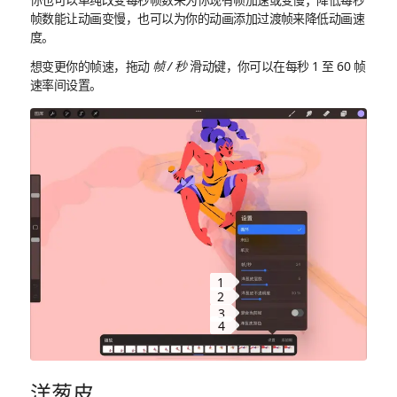
帧数能让动画变慢，也可以为你的动画添加过渡帧来降低动画速
度。
想变更你的帧速，拖动
帧 / 秒
滑动键，你可以在每秒 1 至 60 帧
速率间设置。
1
2
3
4
洋葱皮