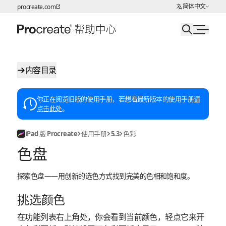
选择语言
简体中文
procreate.com
跳转至内容
内容目录
你正在阅览旧版的使用手册，若想看最新版本的使用手册
请
点击此处
。
iPad 版 Procreate
使用手册
5.3
色彩
色盘
探索色盘——用创新的选色方式找到完美的色相和饱和度。
挑选颜色
在功能列表右上角处，你会看到当前颜色，轻点它来开