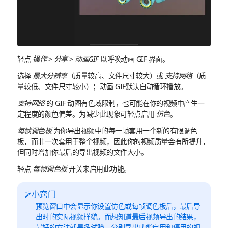
轻点
操作
>
分享
>
动画GIF
以呼唤动画 GIF 界面。
选择
最大分辨率
（质量较高、文件尺寸较大）或
支持网络
（质
量较低、文件尺寸较小）；动画 GIF默认自动循环播放。
支持网络
的 GIF 动图有色域限制，也可能在你的视频中产生一
定程度的颜色偏差。为减少此现象可轻点启用
仿色
。
每帧调色板
为你导出视频中的每一帧套用一个新的有限调色
板，而非一次套用于整个视频，因此你的视频质量会有所提升，
但同时增加你最后的导出视频的文件大小。
轻点
每帧调色板
开关来启用此功能。
小窍门
预览窗口中会显示你设置仿色或每帧调色板后，最后导
出时的实际视频样貌。而想知道最后视频导出的结果，
最好的方法就是多试验，分别导出功能启用和停用的视