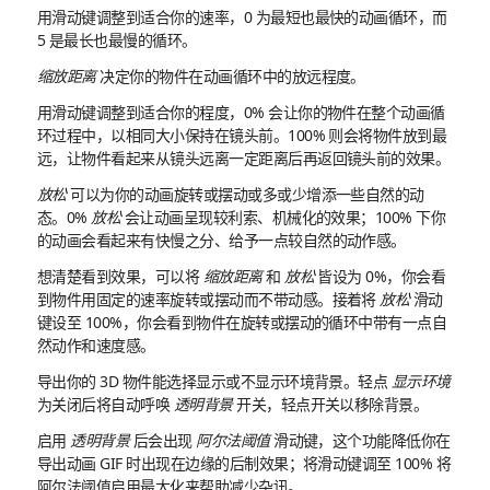
用滑动键调整到适合你的速率，0 为最短也最快的动画循环，而
5 是最长也最慢的循环。
缩放距离
决定你的物件在动画循环中的放远程度。
用滑动键调整到适合你的程度，0% 会让你的物件在整个动画循
环过程中，以相同大小保持在镜头前。100% 则会将物件放到最
远，让物件看起来从镜头远离一定距离后再返回镜头前的效果。
放松
可以为你的动画旋转或摆动或多或少增添一些自然的动
态。0%
放松
会让动画呈现较利索、机械化的效果；100% 下你
的动画会看起来有快慢之分、给予一点较自然的动作感。
想清楚看到效果，可以将
缩放距离
和
放松
皆设为 0%，你会看
到物件用固定的速率旋转或摆动而不带动感。接着将
放松
滑动
键设至 100%，你会看到物件在旋转或摆动的循环中带有一点自
然动作和速度感。
导出你的 3D 物件能选择显示或不显示环境背景。轻点
显示环境
为关闭后将自动呼唤
透明背景
开关，轻点开关以移除背景。
启用
透明背景
后会出现
阿尔法阈值
滑动键，这个功能降低你在
导出动画 GIF 时出现在边缘的后制效果；将滑动键调至 100% 将
阿尔法阈值启用最大化来帮助减少杂讯。