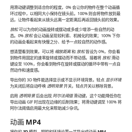
用滑动键调整到适合你的程度，0% 会让你的物件在整个动画循
环过程中，以相同大小保持在镜头前。100% 则会将物件放到最
远，让物件看起来从镜头远离一定距离后再返回镜头前的效果。
放松
可以为你的动画旋转或摆动或多或少增添一些自然的动
态。0%
放松
会让动画呈现较利索、机械化的效果；100% 下你
的动画会看起来有快慢之分、给予一点较自然的动作感。
想清楚看到效果，可以将
缩放距离
和
放松
皆设为 0%，你会看
到物件用固定的速率旋转或摆动而不带动感。接着将
放松
滑动
键设至 100%，你会看到物件在旋转或摆动的循环中带有一点自
然动作和速度感。
导出你的 3D 物件能选择显示或不显示环境背景。轻点
显示环境
为关闭后将自动呼唤
透明背景
开关，轻点开关以移除背景。
启用
透明背景
后会出现
阿尔法阈值
滑动键，这个功能降低你在
导出动画 GIF 时出现在边缘的后制效果；将滑动键调至 100% 将
阿尔法阈值启用最大化来帮助减少杂讯。
动画 MP4
将你的 3D 模型、照明和环境设置一并导出成动画 MP4。