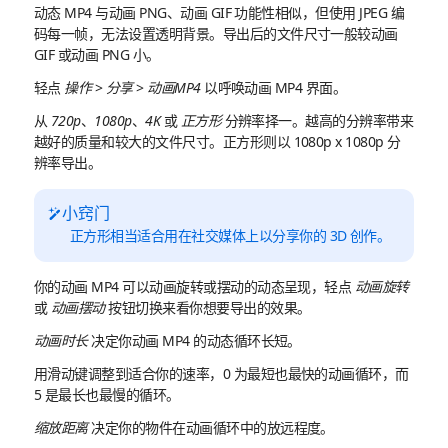
动态 MP4 与动画 PNG、动画 GIF 功能性相似，但使用 JPEG 编
码每一帧，无法设置透明背景。导出后的文件尺寸一般较动画
GIF 或动画 PNG 小。
轻点
操作
>
分享
>
动画MP4
以呼唤动画 MP4 界面。
从
720p
、
1080p
、
4K
或
正方形
分辨率择一。越高的分辨率带来
越好的质量和较大的文件尺寸。正方形则以 1080p x 1080p 分
辨率导出。
小窍门
正方形相当适合用在社交媒体上以分享你的 3D 创作。
你的动画 MP4 可以动画旋转或摆动的动态呈现，轻点
动画旋转
或
动画摆动
按钮切换来看你想要导出的效果。
动画时长
决定你动画 MP4 的动态循环长短。
用滑动键调整到适合你的速率，0 为最短也最快的动画循环，而
5 是最长也最慢的循环。
缩放距离
决定你的物件在动画循环中的放远程度。