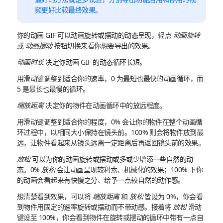
频更好比较最终效果。
你的动画 GIF 可以动画旋转或摆动的动态呈现，轻点
动画旋转
或
动画摆动
按钮切换来看你想要导出的效果。
动画时长
决定你动画 GIF 的动态循环长短。
用滑动键调整到适合你的速率，0 为最短也最快的动画循环，而
5 是最长也最慢的循环。
缩放距离
决定你的物件在动画循环中的放远程度。
用滑动键调整到适合你的程度，0% 会让你的物件在整个动画循
环过程中，以相同大小保持在镜头前。100% 则会将物件放到最
远，让物件看起来从镜头远离一定距离后再返回镜头前的效果。
放松
可以为你的动画旋转或摆动或多或少增添一些自然的动
态。0%
放松
会让动画呈现较利索、机械化的效果；100% 下你
的动画会看起来有快慢之分、给予一点较自然的动作感。
想清楚看到效果，可以将
缩放距离
和
放松
皆设为 0%，你会看
到物件用固定的速率旋转或摆动而不带动感。接着将
放松
滑动
键设至 100%，你会看到物件在旋转或摆动的循环中带有一点自