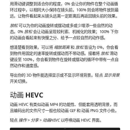
用滑动键调整到适合你的程度，0% 会让你的物件在整个动画循
环过程中，以相同大小保持在镜头前。100% 则会将物件放到最
远，让物件看起来从镜头远离一定距离后再返回镜头前的效果。
放松
可以为你的动画旋转或摆动或多或少增添一些自然的动
态。0%
放松
会让动画呈现较利索、机械化的效果；100% 下你
的动画会看起来有快慢之分、给予一点较自然的动作感。
想清楚看到效果，可以将
缩放距离
和
放松
皆设为 0%，你会看
到物件用固定的速率旋转或摆动而不带动感。接着将
放松
滑动
键设至 100%，你会看到物件在旋转或摆动的循环中带有一点自
然动作和速度感。
导出你的 3D 物件能选择显示或不显示环境背景。轻点
显示背景
开关切换。
动画 HEVC
动画 HEVC 有类似动画 MP4 的功能性、但能套用透明背景，而
且编码出的文件尺寸一般也较动画 GIF 和 动画 PNG 文件小些。
轻点
操作
>
分享
>
动画HEVC
以呼唤动画 HEVC 界面。