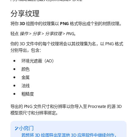
分享纹理
将你 3D 绘图中的纹理集以 PNG 格式导出成个别的材质纹理。
轻点
操作
>
分享
>
分享纹理
>
PNG
。
你的 3D 文件中的每个纹理将会以其纹理集为名，以 PNG 格式
分别导出，包含：
环境光遮蔽（AO）
颜色
金属
法线
粗糙度
导出的 PNG 文件尺寸和分辨率以你导入至 Procreate 的源 3D
模型原尺寸和分辨率绑定。
小窍门
若想将 3D 绘图导出至其他 3D 应用软件中继续创作，