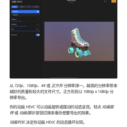
从
720p
、
1080p
、
4K
或
正方形
分辨率择一。越高的分辨率带来
越好的质量和较大的文件尺寸。正方形则以 1080p x 1080p 分
辨率导出。
你的动画 HEVC 可以动画旋转或摆动的动态呈现，轻点
动画旋
转
或
动画摆动
按钮切换来看你想要导出的效果。
动画时长
决定你动画 HEVC 的动态循环长短。