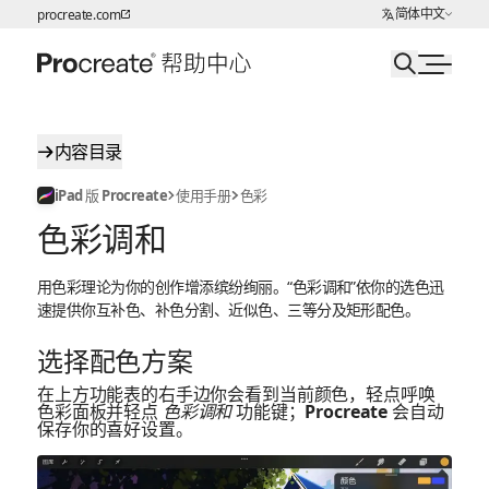
选择语言
简体中文
procreate.com
跳转至内容
内容目录
iPad 版 Procreate
使用手册
色彩
色彩调和
用色彩理论为你的创作增添缤纷绚丽。“色彩调和”依你的选色迅
速提供你互补色、补色分割、近似色、三等分及矩形配色。
选择配色方案
在上方功能表的右手边你会看到当前颜色，轻点呼唤
色彩面板并轻点
色彩调和
功能键；Procreate 会自动
保存你的喜好设置。