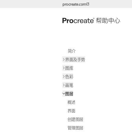
procreate.com
跳转至内容
简介
界面及手势
图库
色彩
画笔
图层
概述
界面
创建图层
管理图层