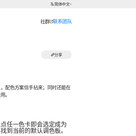
选择语言
简体中文
联系团队
社群
分享
板，配色方案信手拈来；同时还能在
使用。
轻点任一色卡即会选定成为
部找到当前的默认调色板。