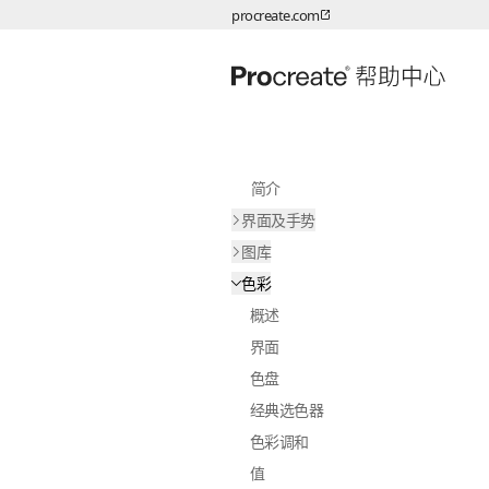
procreate.com
跳转至内容
简介
界面及手势
图库
色彩
概述
界面
色盘
经典选色器
色彩调和
值