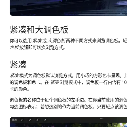
紧凑和大调色板
你可以选用
紧凑
或
大调色板
两种不同方式来浏览调色板。
色板
按钮即可切换浏览方式。
紧凑
紧凑
模式为调色板默认浏览方式，用小巧的方形色卡呈现。
的调色板和色卡。在
紧凑
浏览模式中，调色板一行内含有 1
卡的颜色。
调色板的名称位于每个调色板的左手边。在你当前使用的调
勾选图标表示；若想选别的作为当前调色板，只要轻点该调