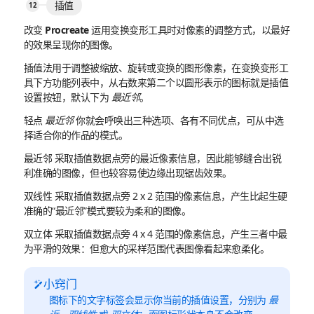
插值
改变 Procreate 运用变换变形工具时对像素的调整方式，以最好
的效果呈现你的图像。
插值法用于调整被缩放、旋转或变换的图形像素，在变换变形工
具下方功能列表中，从右数来第二个以圆形表示的图标就是插值
设置按钮，默认下为
最近邻
。
轻点
最近邻
你就会呼唤出三种选项、各有不同优点，可从中选
择适合你的作品的模式。
最近邻
采取插值数据点旁的最近像素信息，因此能够缝合出锐
利准确的图像，但也较容易使边缘出现锯齿效果。
双线性
采取插值数据点旁 2 x 2 范围的像素信息，产生比起生硬
准确的“最近邻”模式要较为柔和的图像。
双立体
采取插值数据点旁 4 x 4 范围的像素信息，产生三者中最
为平滑的效果：但愈大的采样范围代表图像看起来愈柔化。
小窍门
图标下的文字标签会显示你当前的插值设置，分别为
最