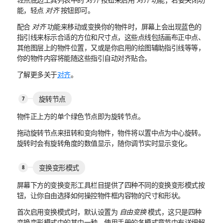
能，轻点
对齐
按钮即可。
配合
对齐
功能来移动或变换你的物件时，屏幕上会出现蓝色的
指引线来标示合适的方位和尺寸点，这些点线包括画布正中点、
其他图层上的物件位置，又或是你启用的绘图辅助指引线等等，
你的物件内容将能随这些指引自动对齐贴合。
了解更多关于
对齐
。
旋转节点
物件正上方的单个绿色节点即为旋转节点。
拖动旋转节点来扭转和变向物件，物件将以置中点为中心旋转。
旋转时会有旋转角度的数值显示，随你调节实时显示变化。
变换变形模式
屏幕下方的变换变形工具栏目提供了四种不同的变换变形模式按
钮，让你自由选择如何操控物件框内容物的尺寸和形状。
首次启用变换模式时，默认设置为
自由变换
模式，这只是四种
变换变形模式中的其中一种，使用手册的各模式章节中有详细解