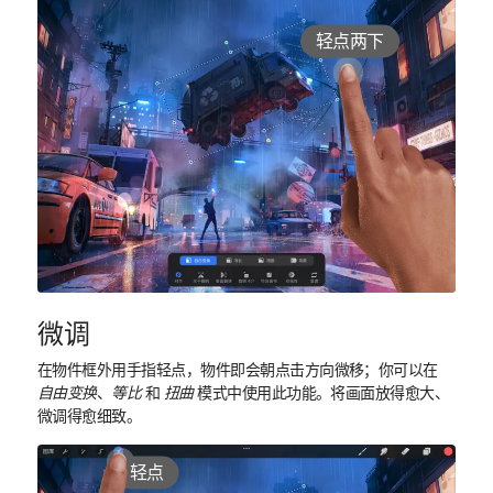
轻点两下
微调
在物件框外用手指轻点，物件即会朝点击方向微移；你可以在
自由变换
、
等比
和
扭曲
模式中使用此功能。将画面放得愈大、
微调得愈细致。
轻点