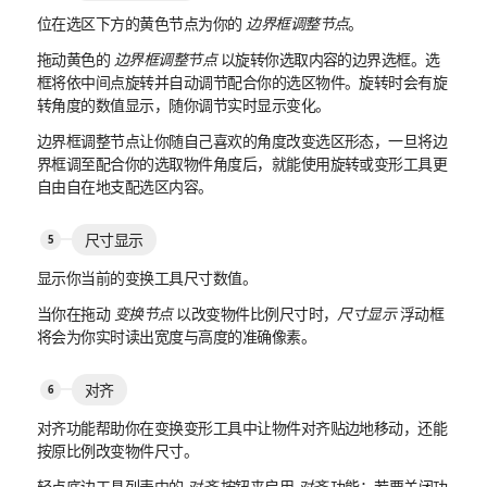
位在选区下方的黄色节点为你的
边界框调整节点
。
拖动黄色的
边界框调整节点
以旋转你选取内容的边界选框。选
框将依中间点旋转并自动调节配合你的选区物件。旋转时会有旋
转角度的数值显示，随你调节实时显示变化。
边界框调整节点让你随自己喜欢的角度改变选区形态，一旦将边
界框调至配合你的选取物件角度后，就能使用旋转或变形工具更
自由自在地支配选区内容。
尺寸显示
显示你当前的变换工具尺寸数值。
当你在拖动
变换节点
以改变物件比例尺寸时，
尺寸显示
浮动框
将会为你实时读出宽度与高度的准确像素。
对齐
对齐功能帮助你在变换变形工具中让物件对齐贴边地移动，还能
按原比例改变物件尺寸。
轻点底边工具列表中的
对齐
按钮来启用
对齐
功能；若要关闭功