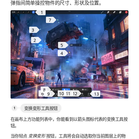
弹指间简单操控物件的尺寸、形状及位置。
1
7
3
2
5
4
8
10
12
11
6
13
9
变换变形工具按钮
在画布上方功能列表中，你能看到以箭头图标代表的变换工具按
钮。
当你轻点
变换变形
按钮，工具将会自动选取你当前图层上的物