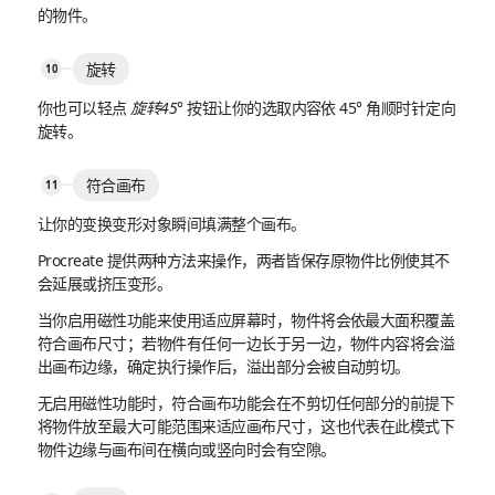
的物件。
旋转
你也可以轻点
旋转45°
按钮让你的选取内容依 45° 角顺时针定向
旋转。
符合画布
让你的变换变形对象瞬间填满整个画布。
Procreate 提供两种方法来操作，两者皆保存原物件比例使其不
会延展或挤压变形。
当你启用磁性功能来使用适应屏幕时，物件将会依最大面积覆盖
符合画布尺寸；若物件有任何一边长于另一边，物件内容将会溢
出画布边缘，确定执行操作后，溢出部分会被自动剪切。
无启用磁性功能时，符合画布功能会在不剪切任何部分的前提下
将物件放至最大可能范围来适应画布尺寸，这也代表在此模式下
物件边缘与画布间在横向或竖向时会有空隙。