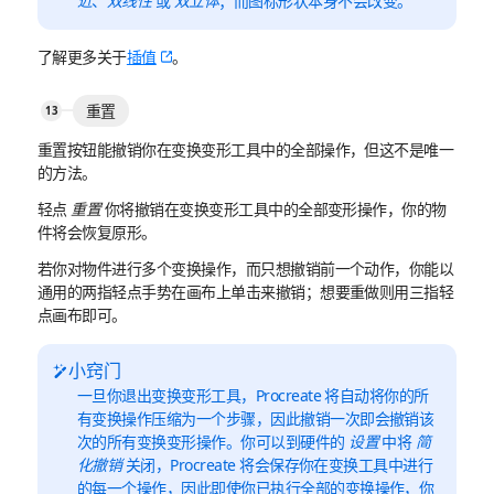
近
、
双线性
或
双立体
；而图标形状本身不会改变。
了解更多关于
插值
。
重置
重置按钮能撤销你在变换变形工具中的全部操作，但这不是唯一
的方法。
轻点
重置
你将撤销在变换变形工具中的全部变形操作，你的物
件将会恢复原形。
若你对物件进行多个变换操作，而只想撤销前一个动作，你能以
通用的两指轻点手势在画布上单击来撤销；想要重做则用三指轻
点画布即可。
小窍门
一旦你退出变换变形工具，Procreate 将自动将你的所
有变换操作压缩为一个步骤，因此撤销一次即会撤销该
次的所有变换变形操作。你可以到硬件的
设置
中将
简
化撤销
关闭，Procreate 将会保存你在变换工具中进行
的每一个操作，因此即使你已执行全部的变换操作，你