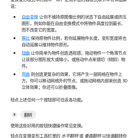
说：
自由变换
让你不维持原图像比例的状态下自由延展或挤压
图形，例如你能在自由变换模式中将物件高度拉到最长、
而不改变它的宽度。
等比
保持原物件比例，若你延展物件长度，变形宽度将也
自动延展以维持物件原形。
扭曲
让你简单为物件创造透视感；拖动物件一个角落节点
让该部分图形放大或缩小，或拖动中点来错切（倾斜）物
件。
弯曲
则创造更复杂的效果，它将产生一层网格在物件上
方，你可以移动网格外的节点、或拖动网格内部来创造 3D
立体效果；你还可以折叠图像。
轻点上述任何一个按钮即可往返各功能。
翻转
使用这些好用的按钮快捷操作常见变换。
轻点在变换变形工具栏里的
水平翻转
或
垂直翻转
以快速翻转你