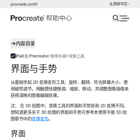
选择语言
简体中文
procreate.com
跳转至内容
内容目录
iPad 版 Procreate
使用手册
变换工具
界面与手势
从基础学起 2D 变换变形工具：旋转、翻转、符合屏幕大小、使
用磁性调节，用触摸快捷微调、缩放、移动，并调整图像插值来
获得清晰的图像编辑效果。
注：
在 3D 绘图中，变换工具的界面和手势皆和 2D 变换不同。
想知道更多关于 3D 绘图的界面和手势可参考本使用手册 3D 绘
图章节中的
变换变形
。
界面