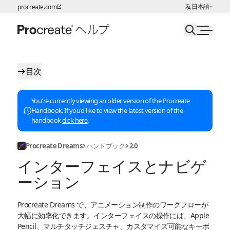
言語の選択:
日本語
procreate.com
ページコンテンツへスキップ
目次
You're currently viewing an older version of the Procreate
Handbook. If you'd like to view the latest version of the
handbook
click here
.
Procreate Dreams
ハンドブック
2.0
インターフェイスとナビゲ
ーション
Procreate Dreams で、アニメーション制作のワークフローが
大幅に効率化できます。インターフェイスの操作には、Apple
Pencil、マルチタッチジェスチャ、カスタマイズ可能なキーボ