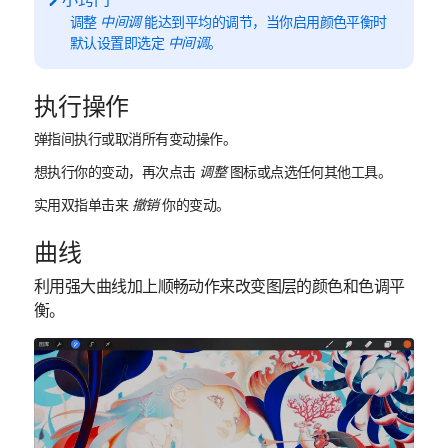
调整
中间调
能达到平均的调节，当你启用颜色平衡时
默认设置即选定
中间调
。
执行操作
弹指间执行或取消所有变动操作。
想执行你的变动，再次点击
调整
图标或点选任何其他工具。
实用双指单击来
撤销
你的变动。
曲线
利用强大曲线加上顺畅动作来改变图层的颜色和色调平
衡。