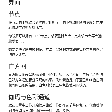
界面
节点
将节点向上拖动会影响图层的明度，向下拖动则影响暗度；向左
右拖动节点影响对比度。
你最多可以拥有 11 个节点；想要删除节点，点击该节点再点选
删除
即可。
想要更快了解曲线的使用方法，最好的方式即是实验并看看图层
的随之改变。
直方图
直方图以图表呈现你图像中的红、绿、蓝色平衡；三原色之外的
色彩为各通道相叠显现的结果。例如紫色是由于蓝色和红色在图
像同时出现的结果，白色则代表三原色皆使用的状态。
伽玛与色彩通道
默认设置中当你开始使用曲线，你即在调节整体伽玛，代表着你
同时在调节三原色通道——红、绿、蓝色。