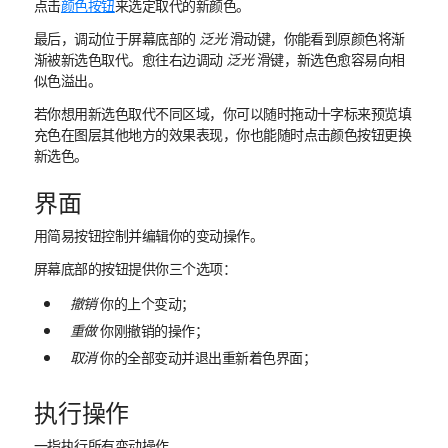
点击
颜色按钮
来选定取代的新颜色。
最后，调动位于屏幕底部的
泛光
滑动键，你能看到原颜色将渐
渐被新选色取代。愈往右边调动
泛光
滑键，新选色愈容易向相
似色溢出。
若你想用新选色取代不同区域，你可以随时拖动十字标来预览填
充色在图层其他地方的效果表现，你也能随时点击颜色按钮更换
新选色。
界面
用简易按钮控制并编辑你的变动操作。
屏幕底部的按钮提供你三个选项：
撤销
你的上个变动；
重做
你刚撤销的操作；
取消
你的全部变动并退出重新着色界面；
执行操作
一指执行所有变动操作。