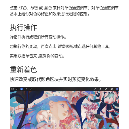
点击
红色
、
绿色
或
蓝色
来针对单色通道调节；对单色通道调节
基本上给你对色彩修正和效果进行无限的控制。
执行操作
弹指间执行或取消所有变动操作。
想执行你的变动，再次点击
调整
图标或点选任何其他工具。
实用双指单击来
撤销
你的变动。
重新着色
快速改变或取代颜色区块并实时预览变化效果。