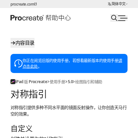
选择语言
简体中文
procreate.com
跳转至内容
内容目录
你正在阅览旧版的使用手册，若想看最新版本的使用手册
请
点击此处
。
iPad 版 Procreate
使用手册
5.0
绘图指引和辅助
对称指引
对称指引提供多种不同水平面的镜面反射操作，让你创造天马行
空的效果。
自定义