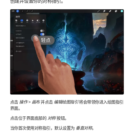
创建并设置你的对称指引。
轻点
点击
操作
>
画布
并点击
编辑绘图指引
将会带领你进入绘图指引
界面。
点击位于界面底部的
对称
按钮。
当你首次使用对称指引，默认设置为
垂直对称
。