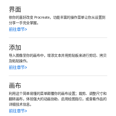
界面
依你的喜好改变 Procreate，功能丰富的操作菜单让你从设置到
分享一手完全掌握。
前往章节
添加
导入图像至你的画布中，增添文本并用剪贴板来进行剪切、拷贝
及粘贴操作。
前往章节
画布
利用这个简单易懂的菜单颠覆你的画布设置；裁剪、调整尺寸和
翻转画布，体验强大的动画协助、启用绘图指引，或查看作品的
详细技术信息。
前往章节