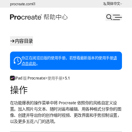
选择语言
简体中文
procreate.com
跳转至内容
内容目录
你正在阅览旧版的使用手册，若想看最新版本的使用手册
请
点击此处
。
iPad 版 Procreate
使用手册
5.1
操作
在功能爆表的操作菜单中将 Procreate 依照你的风格自定义设
置。加入照片与文本、随时对画布编辑、用各种格式分享你的图
像、创建并导出你的创作缩时视频、更改界面和手势控制设置，
以及更多五花八门的选项。