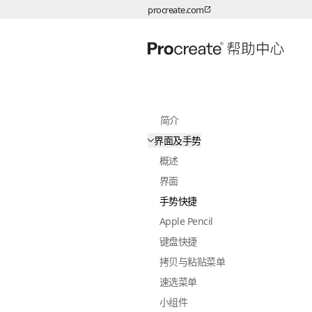
procreate.com
跳转至内容
简介
界面及手势
概述
界面
手势快捷
Apple Pencil
键盘快捷
拷贝与粘贴菜单
速选菜单
小组件