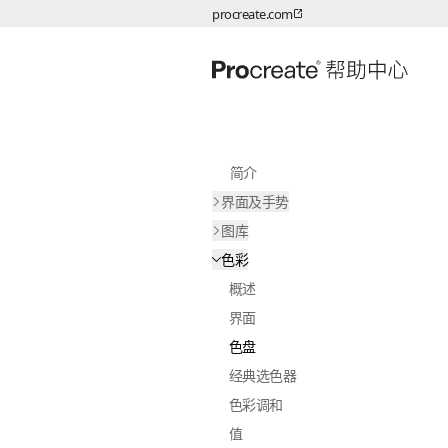
procreate.com
跳转至内容
简介
界面及手势
图库
色彩
概述
界面
色盘
经典选色器
色彩调和
值