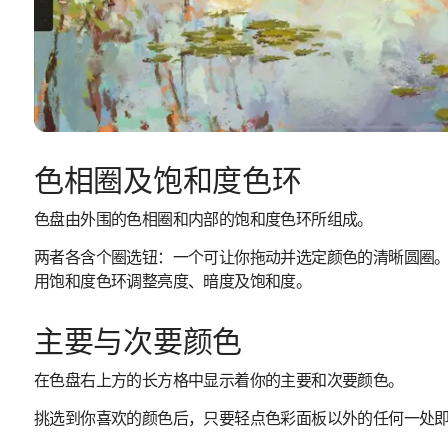
色相圈及饱和度色环
色盘由外围的色相圈和内部的饱和度色环所组成。
两者各含个圈选钮：一个可让你拖动并选定颜色的清晰圆圈
用饱和度色环调整亮度、暗度及饱和度。
主要与次要颜色
在色盘右上方的长方格中显示着你的主要和次要颜色。
挑选到你喜欢的颜色后，只要轻点色彩面板以外的任何一处