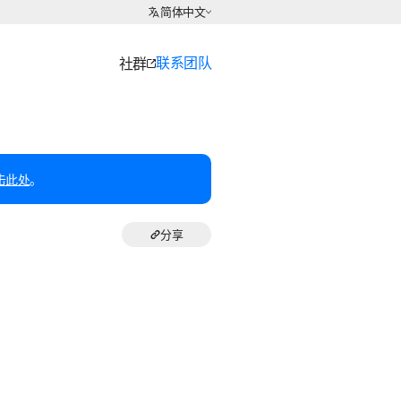
选择语言
简体中文
联系团队
社群
击此处
。
分享