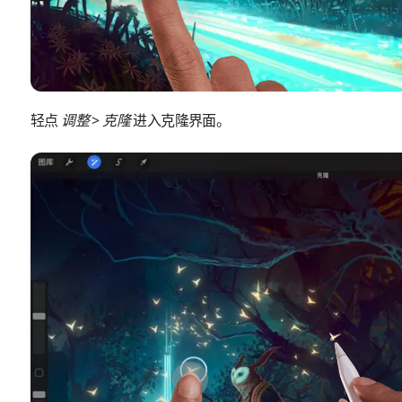
轻点
调整
>
克隆
进入克隆界面。