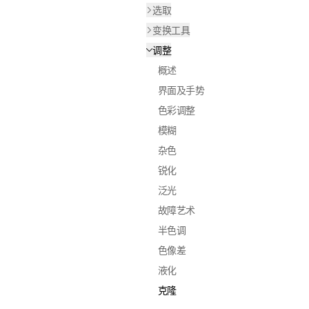
选取
变换工具
调整
概述
界面及手势
色彩调整
模糊
杂色
锐化
泛光
故障艺术
半色调
色像差
液化
克隆