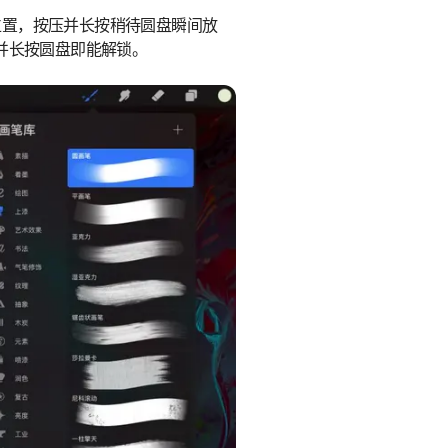
位置，按压并长按稍待圆盘瞬间放
并长按圆盘即能解锁。