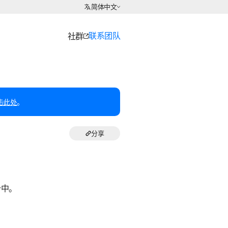
选择语言
简体中文
联系团队
社群
击此处
。
分享
分中。