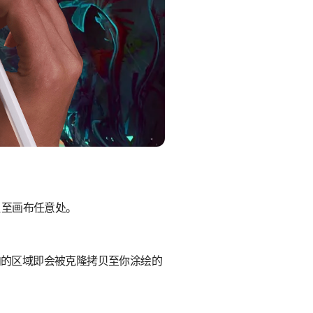
贝至画布任意处。
。
圆盘内的区域即会被克隆拷贝至你涂绘的