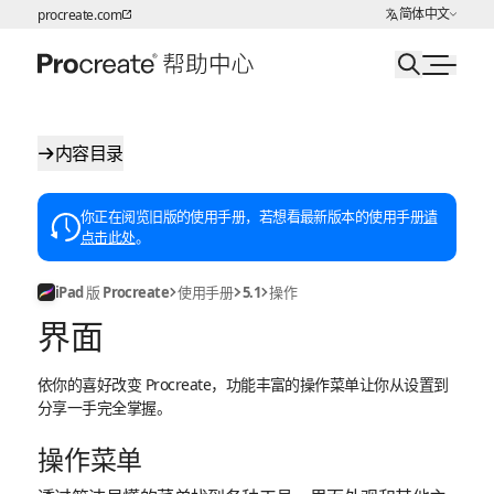
选择语言
简体中文
procreate.com
跳转至内容
内容目录
你正在阅览旧版的使用手册，若想看最新版本的使用手册
请
点击此处
。
iPad 版 Procreate
使用手册
5.1
操作
界面
依你的喜好改变 Procreate，功能丰富的操作菜单让你从设置到
分享一手完全掌握。
操作菜单