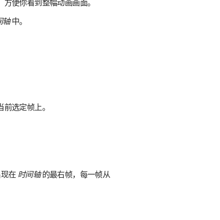
、方便你看到整幅动画画面。
间轴
中。
当前选定帧上。
出现在
时间轴
的最右帧，每一帧从