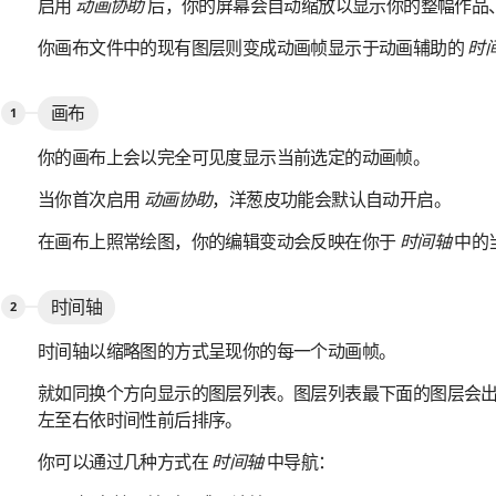
启用
动画协助
后，你的屏幕会自动缩放以显示你的整幅作品
你画布文件中的现有图层则变成动画帧显示于动画辅助的
时
画布
你的画布上会以完全可见度显示当前选定的动画帧。
当你首次启用
动画协助
，洋葱皮功能会默认自动开启。
在画布上照常绘图，你的编辑变动会反映在你于
时间轴
中的
时间轴
时间轴以缩略图的方式呈现你的每一个动画帧。
就如同换个方向显示的图层列表。图层列表最下面的图层会
左至右依时间性前后排序。
你可以通过几种方式在
时间轴
中导航：