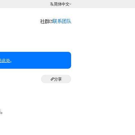
选择语言
简体中文
联系团队
社群
击此处
。
分享
画。