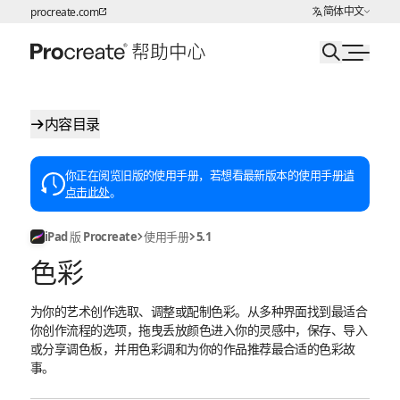
选择语言
简体中文
procreate.com
跳转至内容
内容目录
你正在阅览旧版的使用手册，若想看最新版本的使用手册
请
点击此处
。
iPad 版 Procreate
使用手册
5.1
色彩
为你的艺术创作选取、调整或配制色彩。从多种界面找到最适合
你创作流程的选项，拖曳丢放颜色进入你的灵感中，保存、导入
或分享调色板，并用色彩调和为你的作品推荐最合适的色彩故
事。