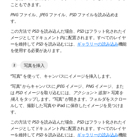
こともできます。
PNG
ファイル、
JPEG
ファイル、
PSD
ファイルを読み込めま
す。
この方法で
PSD
を読み込んだ場合、
PSD
はフラット化されたイ
メージとしてドキュメント内に配置されます。すべてのレイヤ
ーを維持して
PSD
を読み込むには、
ギャラリーの読み込み
機能
を使用する必要があります。
写真を挿入
“写真” を使って、キャンバスにイメージを挿入します。
“写真” からキャンバスに
JPEG
イメージ、
PNG
イメージ、また
は
PSD
イメージを取り込むには、
アクション
>
追加
>
写真を
挿入
をタップします。“写真” が開きます。フォルダをスクロー
ルして、撮影した写真や iPad に保存したイメージを見つけま
す。
この方法で
PSD
を読み込んだ場合、
PSD
はフラット化されたイ
メージとしてドキュメント内に配置されます。すべてのレイヤ
ーを維持して
PSD
を読み込むには、
ギャラリーの読み込み
機能