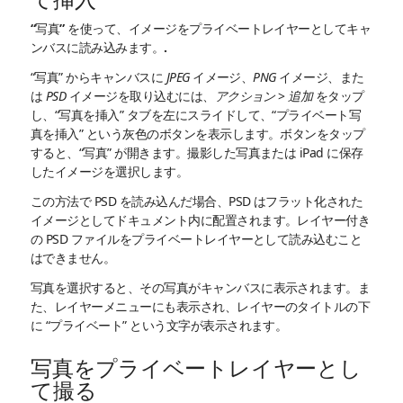
“写真” を使って、イメージをプライベートレイヤーとしてキャ
ンバスに読み込みます。.
“写真” からキャンバスに
JPEG
イメージ、
PNG
イメージ、また
は
PSD
イメージを取り込むには、
アクション
>
追加
をタップ
し、“写真を挿入” タブを左にスライドして、“プライベート写
真を挿入” という灰色のボタンを表示します。ボタンをタップ
すると、“写真” が開きます。撮影した写真または iPad に保存
したイメージを選択します。
この方法で PSD を読み込んだ場合、PSD はフラット化された
イメージとしてドキュメント内に配置されます。レイヤー付き
の PSD ファイルをプライベートレイヤーとして読み込むこと
はできません。
写真を選択すると、その写真がキャンバスに表示されます。ま
た、レイヤーメニューにも表示され、レイヤーのタイトルの下
に “プライベート” という文字が表示されます。
写真をプライベートレイヤーとし
て撮る