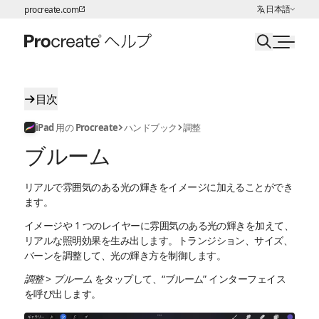
言語の選択:
日本語
procreate.com
ページコンテンツへスキップ
目次
iPad 用の Procreate
ハンドブック
調整
ブルーム
リアルで雰囲気のある光の輝きをイメージに加えることができ
ます。
イメージや 1 つのレイヤーに雰囲気のある光の輝きを加えて、
リアルな照明効果を生み出します。トランジション、サイズ、
バーンを調整して、光の輝き方を制御します。
調整
>
ブルーム
をタップして、“ブルーム” インターフェイス
を呼び出します。