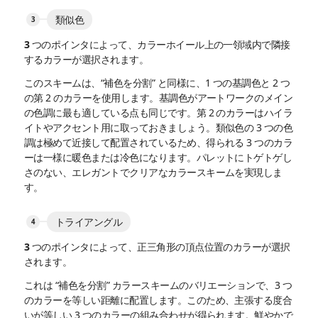
類似色
3 つのポインタによって、カラーホイール上の一領域内で隣接
するカラーが選択されます。
このスキームは、“補色を分割” と同様に、1 つの基調色と 2 つ
の第 2 のカラーを使用します。基調色がアートワークのメイン
の色調に最も適している点も同じです。第 2 のカラーはハイラ
イトやアクセント用に取っておきましょう。類似色の 3 つの色
調は極めて近接して配置されているため、得られる 3 つのカラ
ーは一様に暖色または冷色になります。パレットにトゲトゲし
さのない、エレガントでクリアなカラースキームを実現しま
す。
トライアングル
3 つのポインタによって、正三角形の頂点位置のカラーが選択
されます。
これは “補色を分割” カラースキームのバリエーションで、3 つ
のカラーを等しい距離に配置します。このため、主張する度合
いが等しい 3 つのカラーの組み合わせが得られます。鮮やかで