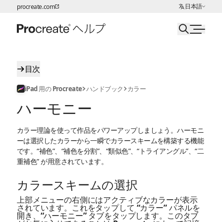
言語の選択:
日本語
procreate.com
ページコンテンツへスキップ
目次
iPad 用の Procreate
ハンドブック
カラー
ハーモニー
カラー理論を使って作品をパワーアップしましょう。ハーモニ
ーは選択したカラーから一瞬でカラースキームを構築する機能
です。“補色”、“補色を分割”、“類似色”、“トライアングル”、“二
重補色” が用意されています。
カラースキームの選択
上部メニューの右側にはアクティブなカラーが表示
されています。これをタップして “カラー” パネルを
開き、“ハーモニー” タブをタップします。このタブ