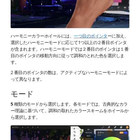
ハーモニーカラーホイールには、
一つ目のポインタ
ーに加え、
選択したハーモニーモードに応じて1つ以上の２番目ポインタ
が含まれます。ハーモニーモードでは２番目のポインタは１番
目のポインタの移動方向に従って調和のとれた色を選択しま
す。
2 番目のポインタの数は、アクティブなハーモニーモードによ
って異なります。
モード
5 種類のモードから選択します。各モードでは、古典的なカラ
ー理論に基づいて、調和の取れたカラースキームをホイールか
ら選択します。
1
2
3
4