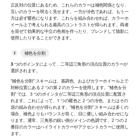
正反対の位置にあるため、これらのカラーは補色関係となり、
互いのカラーを明るく見せます。一方が冷色であれば、もう一
方は必ず暖色になります。これらを組み合わせれば、カラーホ
イール上で考えられる最高のコントラストが得られます。両者
を混ぜて効果的な中立の色相を作ったり、ブレンドして陰影に
使用したりすることができます。
補色を分割
3 つのポインタによって、二等辺三角形の頂点位置のカラーが
選択されます。
“補色を分割” スキームは、基調色、およびカラーホイール上で
対称位置にある 2 つの第 2 のカラーを使用します。“補色を分
割” では、3 つのポインタが二等辺三角形の頂点位置に配置さ
れます。これによって、1 つの暖色と 2 つの冷色、またはその
逆の組み合わせが得られます。“補色を分割” スキームは多くの
場合、補色よりもバランスが良く、目に優しい組み合わせにな
ります。通常、三角形の鋭い側がメインの色調です。2 つの 2
番目のカラーはハイライトカラーやアクセントカラーに使用し
ます。