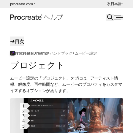
言語の選択:
日本語
procreate.com
ページコンテンツへスキップ
目次
Procreate Dreams
ハンドブック
ムービー設定
プロジェクト
ムービー設定の「プロジェクト」タブには、アーティスト情
報、解像度、再生時間など、ムービーのプロパティをカスタマ
イズするオプションがあります。
1
2
3
4
5