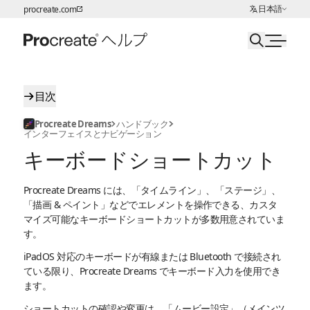
言語の選択:
日本語
procreate.com
ページコンテンツへスキップ
目次
Procreate Dreams
ハンドブック
インターフェイスとナビゲーション
キーボードショートカット
Procreate Dreams には、「タイムライン」、「ステージ」、
「描画 & ペイント」などでエレメントを操作できる、カスタ
マイズ可能なキーボードショートカットが多数用意されていま
す。
iPadOS 対応のキーボードが有線または Bluetooth で接続され
ている限り、Procreate Dreams でキーボード入力を使用でき
ます。
ショートカットの確認や変更は、「ムービー設定」（メインツ