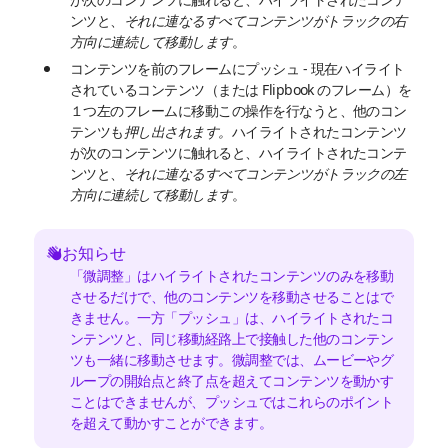
ンツと、
それに連なるすべてコンテンツがトラックの右
方向に連続して移動します
。
コンテンツを前のフレームにプッシュ - 現在ハイライト
されているコンテンツ（または Flipbook のフレーム）を
１つ左のフレームに移動この操作を行なうと、他のコン
テンツも
押し出されます。
ハイライトされたコンテンツ
が次のコンテンツに触れると、ハイライトされたコンテ
ンツと、
それに連なるすべてコンテンツがトラックの左
方向に連続して移動します
。
お知らせ
「微調整」はハイライトされたコンテンツのみを移動
させるだけで、他のコンテンツを移動させることはで
きません。一方「プッシュ」は、ハイライトされたコ
ンテンツと、同じ移動経路上で接触した他のコンテン
ツも一緒に移動させます。
微調整
では、ムービーやグ
ループの開始点と終了点を超えてコンテンツを動かす
ことはできませんが、
プッシュ
ではこれらのポイント
を超えて動かすことができます。