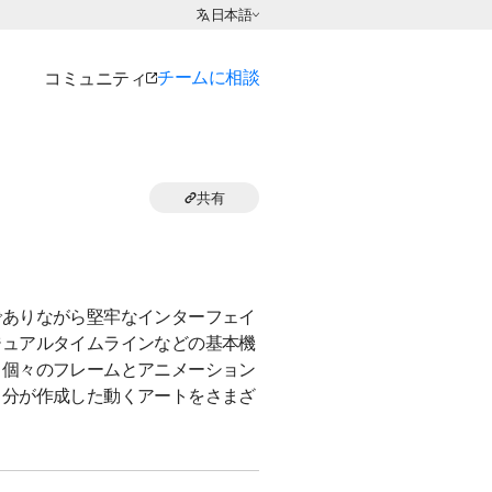
言語の選択:
日本語
チームに相談
コミュニティ
共有
でありながら堅牢なインターフェイ
ジュアルタイムラインなどの基本機
、個々のフレームとアニメーション
自分が作成した動くアートをさまざ