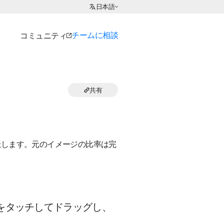
言語の選択:
日本語
チームに相談
コミュニティ
共有
転します。元のイメージの比率は完
をタッチしてドラッグし、