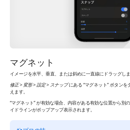
マグネット
イメージを水平、垂直、または斜めに一直線にドラッグし
修正
>
変形
>
設定
>
スナップ
にある “マグネット” ボタン
えます。
“マグネット” が有効な場合、内容がある有効な位置から別
イドラインがポップアップ表示されます。