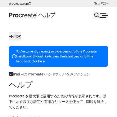
言語の選択:
日本語
procreate.com
ページコンテンツへスキップ
目次
You're currently viewing an older version of the Procreate
Handbook. If you'd like to view the latest version of the
handbook
click here
.
iPad 用の Procreate
ハンドブック
5.3
アクション
ヘルプ
Procreate を最大限に活用するための情報が表示されます。以
下に示す高度な設定や有用なリソースを使って、問題を解決し
てください。