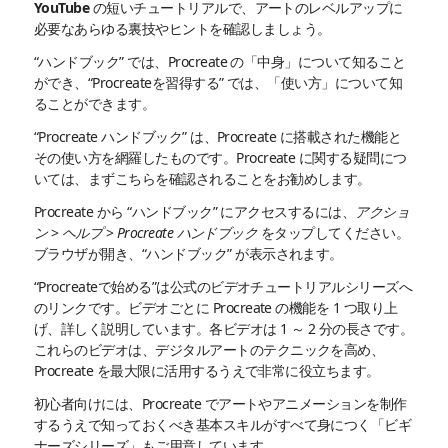
YouTube の短いチュートリアルで、アートのレベルアップに
必要なあらゆる裏技やヒントを確認しましょう。
“ハンドブック” では、Procreate の「中身」について知ること
ができ、“Procreateを習得する” では、「使い方」について知
ることができます。
“Procreate ハンドブック” は、Procreate に搭載された機能と
その使い方を網羅したものです。Procreate に関する疑問につ
いては、まずこちらを確認されることをお勧めします。
Procreate から “ハンドブック” にアクセスするには、
アクショ
ン
>
ヘルプ
>
Procreate ハンドブック
をタップしてください。
ブラウザが開き、“ハンドブック” が表示されます。
“Procreateで始める”は公式のビデオチュートリアルシリーズへ
のリンクです。ビデオごとに Procreate の機能を 1 つ取り上
げ、詳しく説明しています。各ビデオは 1 ～ 2 分の長さです。
これらのビデオは、デジタルアートのテクニックを高め、
Procreate を最大限に活用するうえで非常に役立ちます。
初心者向けには、Procreate でアートやアニメーションを制作
するうえで知っておくべき基本スキルがすべて身につく「ビギ
ナーズシリーズ」もご用意しています。