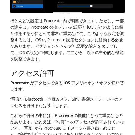
ほとんどの設定は Procreate 内で調整できます。ただし、一部
の設定は、Procreate のタッチへの反応と iOS がどのように相
互作用するかにとって非常に重要なので、このような設定を調
整するには、iOS の Procreate 設定セクションに移動する必要
があります。
アクション
>
ヘルプ
>
高度な設定
をタップし
て、iOS の設定に移動します。ここから、以下の中心的な機能
を調整できます。
アクセス許可
Procreate がアクセスできる iOS アプリのオン / オフを切り替
えます。
“写真”、Bluetooth、内蔵カメラ、Siri、書類ストレージへのア
クセスを許可または禁止します。
これらの許可の中には、Procreate の機能にとって重要なもの
があります。たとえば、“写真” へのアクセスが許可されていな
いと、“写真” から Procreate にイメージを書き出しめませ
ん。“高度な設定” でオン / オフを切り替えることで、いつでも