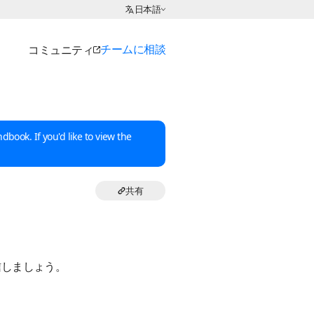
言語の選択:
日本語
チームに相談
コミュニティ
dbook. If you'd like to view the
共有
信しましょう。