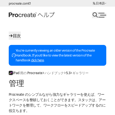
言語の選択:
日本語
procreate.com
ページコンテンツへスキップ
目次
You're currently viewing an older version of the Procreate
Handbook. If you'd like to view the latest version of the
handbook
click here
.
iPad 用の Procreate
ハンドブック
5.3
ギャラリー
管理
Procreate のシンプルながら強力なギャラリーを使えば、ワー
クスペースを整頓しておくことができます。スタックは、アー
トワークを整理して、ワークフローをスピードアップするのに
役立ちます。