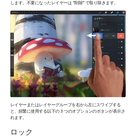
します。不要になったレイヤーは “削除” で取り除きます。
レイヤーまたはレイヤーグループを右から左にスワイプする
と、頻繁に使用する以下の 3 つのオプションのボタンが表示さ
れます。
ロック