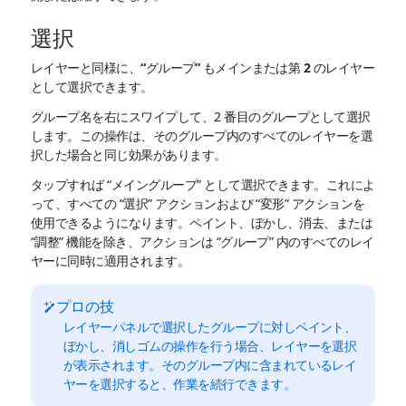
選択
レイヤーと同様に、“グループ” もメインまたは第 2 のレイヤー
として選択できます。
グループ名を右にスワイプして、2 番目のグループとして選択
します。この操作は、そのグループ内のすべてのレイヤーを選
択した場合と同じ効果があります。
タップすれば “メイングループ” として選択できます。これによ
って、すべての “選択” アクションおよび “変形” アクションを
使用できるようになります。ペイント、ぼかし、消去、または
“調整” 機能を除き、アクションは “グループ” 内のすべてのレイ
ヤーに同時に適用されます。
プロの技
レイヤーパネルで選択したグループに対しペイント、
ぼかし、消しゴムの操作を行う場合、レイヤーを選択
が表示されます。そのグループ内に含まれているレイ
ヤーを選択すると、作業を続行できます。