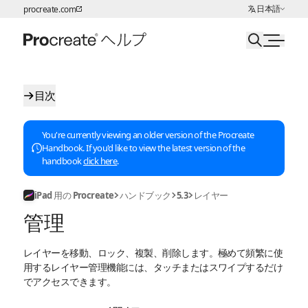
言語の選択:
日本語
procreate.com
ページコンテンツへスキップ
目次
You're currently viewing an older version of the Procreate
Handbook. If you'd like to view the latest version of the
handbook
click here
.
iPad 用の Procreate
ハンドブック
5.3
レイヤー
管理
レイヤーを移動、ロック、複製、削除します。極めて頻繁に使
用するレイヤー管理機能には、タッチまたはスワイプするだけ
でアクセスできます。