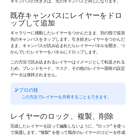
キャンバスの大きさは、元のキャンバスと同じになります。
既存キャンバスにレイヤーをドロ
ップして追加
ギャラリーに移動したレイヤーをつかんだまま、別の指で追加
先のキャンバスをタップします。引き続きレイヤーをつかんだ
まま、キャンバスが読み込まれたらレイヤーパネルを開き、つ
かんでいたレイヤーをパネルにドロップします。
この方法で読み込まれるレイヤーはイメージとして転送される
ため、ブレンドモード、マスク、その他のレイヤー固有の設定
データは保持されません。
プロの技
この方法でレイヤーを共有することもできます。
レイヤーのロック、複製、削除
完成したレイヤーを誤って編集しないように、“ロック” を使っ
て保護します。“複製” を使って既存のレイヤーのコピーを作成