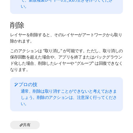
い。
削除
レイヤーを削除すると、そのレイヤーがアートワークから取り
除かれます。
このアクションは “取り消し” が可能です。ただし、取り消しの
保存回数を超えた場合や、アプリを終了またはバックグラウン
ド化した場合、削除したレイヤーや “グループ” は回復できなく
なります。
プロの技
通常、削除は取り消すことができないと考えておきま
しょう。削除のアクションは、注意深く行ってくださ
い。
共有