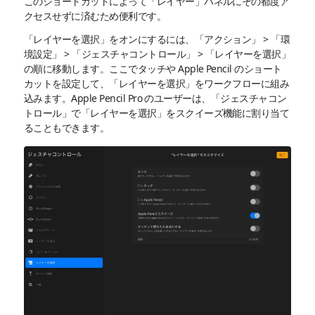
このショートカットによって「レイヤー」パネルにその都度ア
クセスせずに済むため便利です。
「レイヤーを選択」をオンにするには、「アクション」 > 「環
境設定」 > 「ジェスチャコントロール」 > 「レイヤーを選択」
の順に移動します。ここでタッチや Apple Pencil のショート
カットを設定して、「レイヤーを選択」をワークフローに組み
込みます。Apple Pencil Pro のユーザーは、「ジェスチャコン
トロール」で「レイヤーを選択」をスクイーズ機能に割り当て
ることもできます。