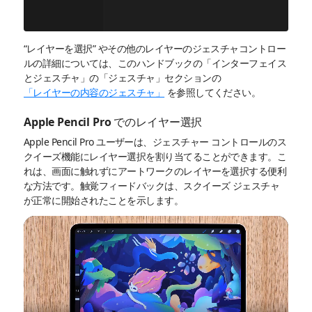
“レイヤーを選択” やその他のレイヤーのジェスチャコントロー
ルの詳細については、このハンドブックの「インターフェイス
とジェスチャ」の「ジェスチャ」セクションの
「レイヤーの内容のジェスチャ」
を参照してください。
Apple Pencil Pro でのレイヤー選択
Apple Pencil Pro ユーザーは、ジェスチャー コントロールのス
クイーズ機能にレイヤー選択を割り当てることができます。こ
れは、画面に触れずにアートワークのレイヤーを選択する便利
な方法です。触覚フィードバックは、スクイーズ ジェスチャ
が正常に開始されたことを示します。