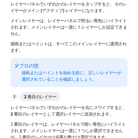
レイヤーパネルでいずれかのレイヤーをタップすると、そのレ
イヤーがメイン (アクティブ) レイヤーになります。
メインレイヤーは、レイヤーパネルで明るい青色にハイライト
されます。メインレイヤーは一度に 1 レイヤーしか設定できま
せん。
描画またはペイントは、すべてこのメインレイヤーに適用され
ます。
プロの技
描画またはペイントを始める前に、正しいレイヤーが
選択されていることを確認しましょう。
2 番目のレイヤー
レイヤーパネルでいずれかのレイヤーを右にスワイプすると、
2 番目のレイヤーとして選択レイヤーに追加されます。
2 番目のレイヤーは、レイヤーパネルで暗い青色にハイライト
されます。メインレイヤーは一度に 1 つしか選択できません
が、2 番目のレイヤーは必要な数だけ選択できます。