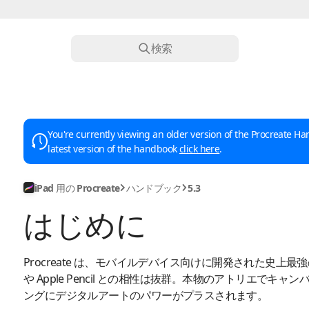
検索
You're currently viewing an older version of the Procreate Han
latest version of the handbook
click here
.
iPad 用の Procreate
ハンドブック
5.3
はじめに
Procreate は、モバイルデバイス向けに開発された史上最強
や Apple Pencil との相性は抜群。本物のアトリエでキ
ングにデジタルアートのパワーがプラスされます。