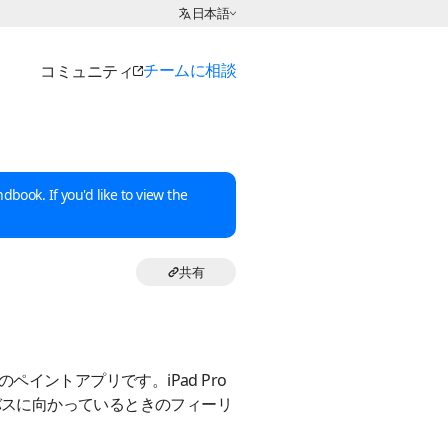
言語の選択:
日本語
チームに相談
コミュニティ
dbook. If you'd like to view the
共有
のペイントアプリです。iPad Pro
ャンバスに向かっているときのフィーリ