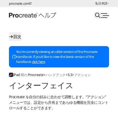
言語の選択:
日本語
procreate.com
ページコンテンツへスキップ
目次
You're currently viewing an older version of the Procreate
Handbook. If you'd like to view the latest version of the
handbook
click here
.
iPad 用の Procreate
ハンドブック
5.3
アクション
インターフェイス
Procreate を自分の好みに合わせて調整します。“アクション”
メニューでは、設定から共有まであらゆる機能を完全にコント
ロールすることができます。