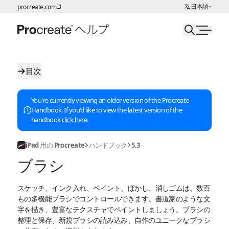
言語の選択:
日本語
procreate.com
ページコンテンツへスキップ
目次
You're currently viewing an older version of the Procreate
Handbook. If you'd like to view the latest version of the
handbook
click here
.
iPad 用の Procreate
ハンドブック
5.3
ブラシ
スケッチ、インク入れ、ペイント、ぼかし、消しゴムは、数百
もの多機能ブラシでコントロールできます。書道家のような文
字を描き、豊富なテクスチャでペイントしましょう。ブラシの
整理と保存、新規ブラシの読み込み、自作のユニークなブラシ