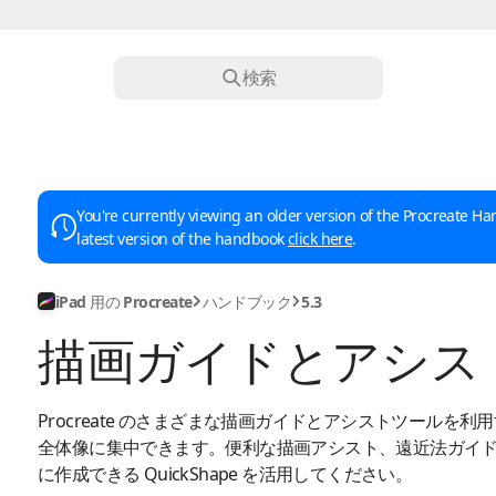
検索
You're currently viewing an older version of the Procreate Han
latest version of the handbook
click here
.
iPad 用の Procreate
ハンドブック
5.3
描画ガイドとアシス
Procreate のさまざまな描画ガイドとアシストツールを
全体像に集中できます。便利な描画アシスト、遠近法ガイ
に作成できる QuickShape を活用してください。