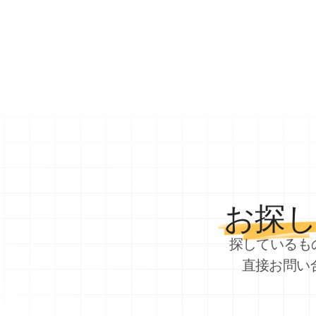
お探
探しているも
直接お問い