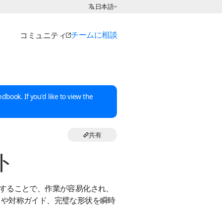
言語の選択:
日本語
チームに相談
コミュニティ
dbook. If you'd like to view the
共有
ト
利用することで、作業が容易化され、
ドや対称ガイド、完璧な形状を瞬時