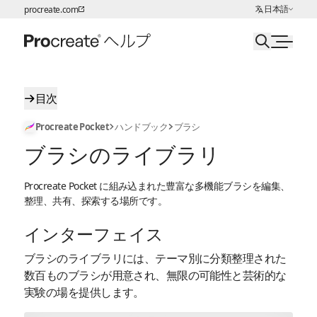
言語の選択:
日本語
procreate.com
ページコンテンツへスキップ
目次
Procreate Pocket
ハンドブック
ブラシ
ブラシのライブラリ
Procreate Pocket に組み込まれた豊富な多機能ブラシを編集、
整理、共有、探索する場所です。
インターフェイス
ブラシのライブラリには、テーマ別に分類整理された
数百ものブラシが用意され、無限の可能性と芸術的な
実験の場を提供します。