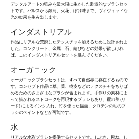
デジタルアートの強みを最大限に生かした刺激的なブラシセッ
トです。パルスから銀河、火花、ぼけ味まで、ヴィヴィッドな
光の効果を生み出します。
インダストリアル
作品にリアルな荒廃したテクスチャを加えるために設計されま
した。コンクリート、金属、石、錆びなどの効果が欲しけれ
ば、このインダストリアルセットを選んでください。
オーガニック
オーガニックブラシセットは、すべて自然界に存在するもので
す。コンセプト作品に草、葉、樹皮などのテクスチャをちりば
めるためのさまざまなブラシが含まれます。手作りの素材によ
って描かれるストロークを再現するブラシもあり、蘆の茎 (リ
ード) によるインク入れ、竹を使った描画、クロテンの毛のブ
ラシのペイントなどが可能です。
水
リアルな水彩ブラシを提供するセットです。しぶき、撥ね、し